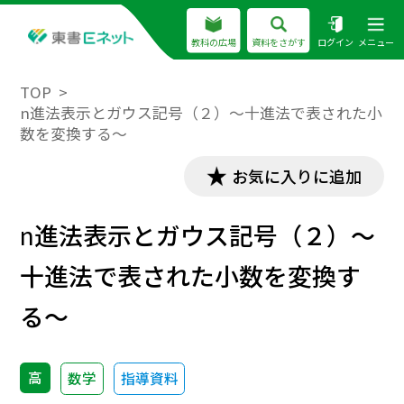
教科の広場
資料をさがす
ログイン
メニュー
TOP
n進法表示とガウス記号（２）～十進法で表された小
数を変換する～
お気に入りに追加
n
進法表示とガウス記号（２）～
十進法で表された小数を変換す
る～
高
数学
指導資料