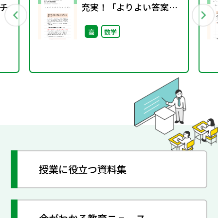
チ
充実！「よりよい答案」
新設＆解説動画も用意
高
数学
（NEW ACTION
LEGEND）
授業に役立つ資料集