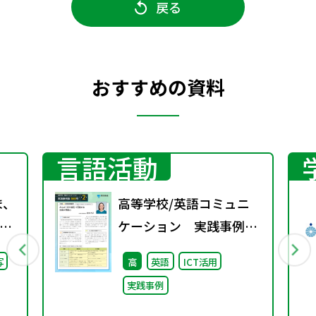
戻る
おすすめの資料
言語活動
ま、
高等学校/英語コミュニ
ケーション 実践事例
継
集 特別号 第2号
写
高
英語
ICT活用
た
実践事例