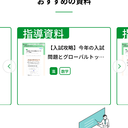
おすすめの資料
指導資料
】
【入試攻略】今年の入試
問題とグローバルトップ
（第2回）
高
数学