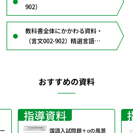
902）
教科書全体にかかわる資料・
（言文002-902）精選言語文
化
おすすめの資料
指導資料
ー
国語入試問題＋αの風景