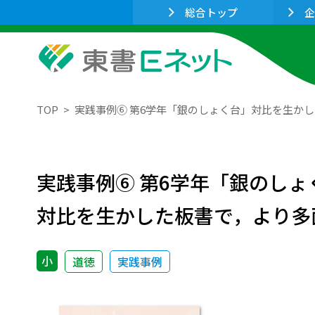
総合トップ
企
TOP
実践事例⑥ 第6学年「銀のしょく台」対比を生か
実践事例⑥ 第6学年「銀のしょ
対比を生かした板書で，より多
小
道徳
実践事例