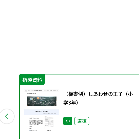
指導資料
第１
（板書例）しあわせの王子（小
学3年）
小
道徳