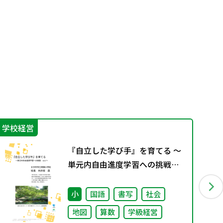
学校経営
学
『自立した学び手』を育てる ～
単元内自由進度学習への挑戦
vol.2～
小
国語
書写
社会
地図
算数
学級経営