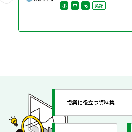
小
中
高
英語
授業に役立つ資料集