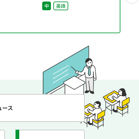
中
英語
ュース