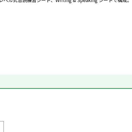
、レベル式音読練習シート、Writing & Speaking シートで構成。