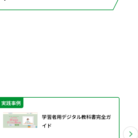
実践事例
指
学習者用デジタル教科書完全ガ
イド