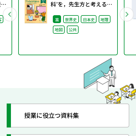
援教
科’を，先生方と考える機
通
関誌。『NEW
写
高
世界史
日本史
地理
調
ShakaIka』 2025年
地図
公共
秋号"
授業に役立つ資料集