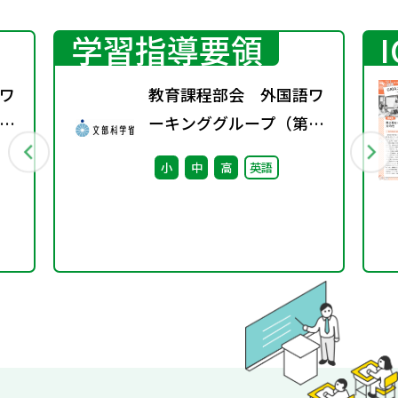
学習指導要領
ワ
教育課程部会 外国語ワ
3
ーキンググループ（第4
回） 配付資料
小
中
高
英語