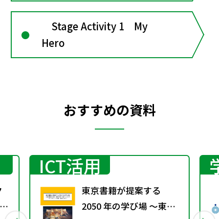
Stage Activity 1 My
Hero
おすすめの資料
ICT活用
ク
東京書籍が提案する
ラ
2050 年の学び場 ～東京