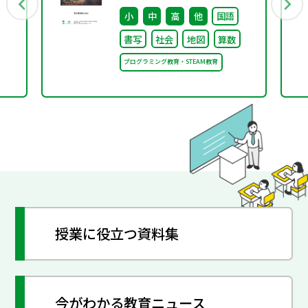
書籍は大阪・関西万博
小
中
高
他
国語
「大阪ヘルスケア パビリ
書写
社会
地図
算数
オン」に出展・協賛しま
プログラミング教育・STEAM教育
す～
授業に役立つ資料集
今がわかる教育ニュース