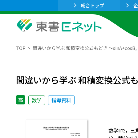
総合トップ
企
TOP
間違いから学ぶ 和積変換公式もどき ～sinA+cosB, s
間違いから学ぶ 和積変換公式もど
高
数学
指導資料
数学Ⅱで，三