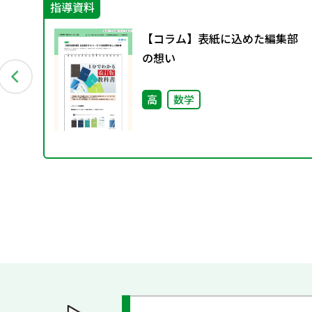
指導資料
アニ
【コラム】表紙に込めた編集部
の想い
高
数学