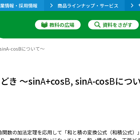
業情報・採用情報
商品ラインナップ・サービス
教科の広場
資料をさがす
inA-cosBについて～
き ～sin
A
+cos
B
, sin
A
-cos
B
につ
角関数の加法定理を応用して「和と積の変換公式（和積公式）