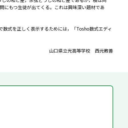
うしの和と差，余弦どうしの和と差であるが，積は同
問にもつ生徒が出てくる。これは興味深い題材であ
で数式を正しく表示するためには，「Tosho数式エディ
山口県立光高等学校 西元教善