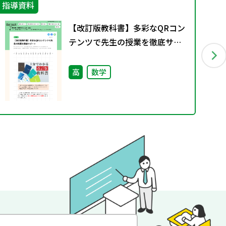
指導資料
指
【改訂版教科書】多彩なQRコン
テンツで先生の授業を徹底サポ
ート
高
数学