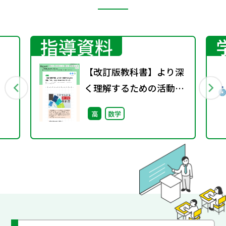
指導資料
【改訂版教科書】より深
く理解するための活動
）
「Act.」とは（Essence
高
数学
シリーズ）