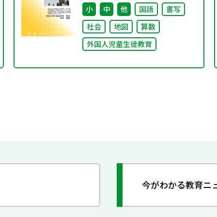
しい日本語」～
小
中
他
国語
書写
社会
地図
算数
外国人児童生徒教育
今がわかる教育ニ