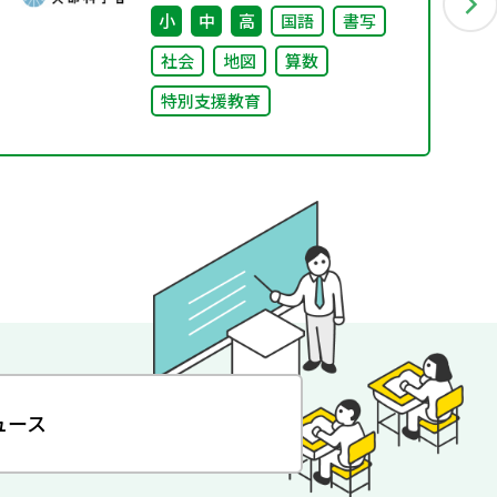
況調査）
小
中
高
国語
書写
社会
地図
算数
特別支援教育
ュース