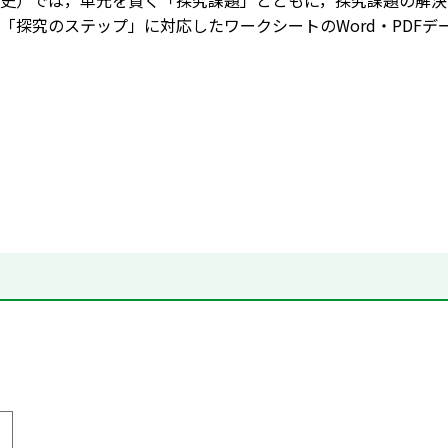
史）では，単元を貫く「探究課題」とともに，探究課題の解決
「探究のステップ」に対応したワークシートのWord・PDF