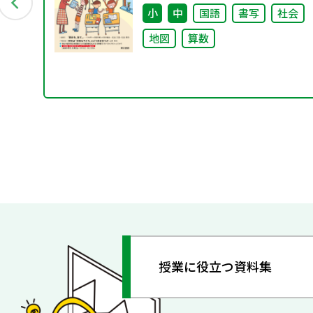
小
中
国語
書写
社会
地図
算数
授業に役立つ資料集