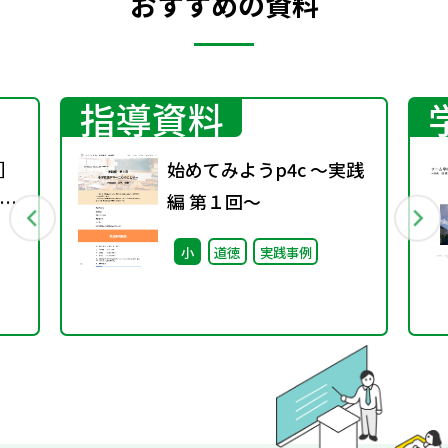
おすすめの資料
指導資料
］
始めてみようp4c ～実践
ト
編 第１回～
カ
小
道徳
実践事例