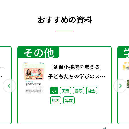
おすすめの資料
その他
ー
［幼保小接続を考える］
子どもたちの学びのスト
ーリーを紡ぐスタートカ
小
国語
書写
社会
リキュラム（前編）
地図
算数