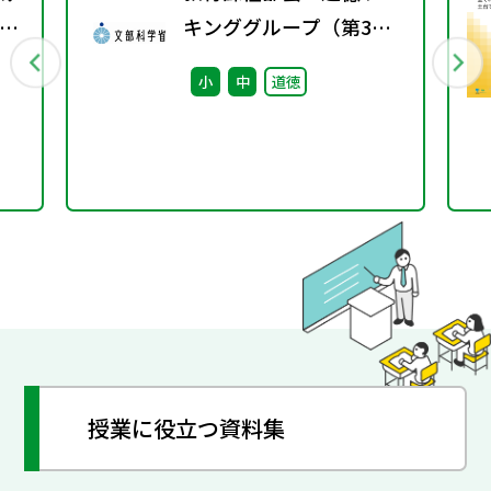
教
キンググループ（第3
題
回） 配付資料
小
中
道徳
授業に役立つ資料集