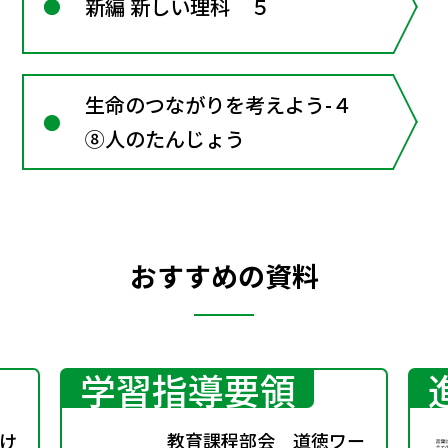
新編 新しい理科 ５
生命のつながりを考えよう-４
⑧人のたんじょう
おすすめの資料
学習指導要領
け
教育課程部会 道徳ワー