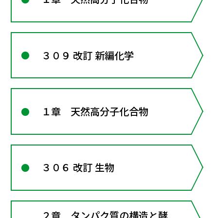
３０９ 改訂 新編化学
１章 天然高分子化合物
３０６ 改訂 生物
２章 タンパク質の構造と酵