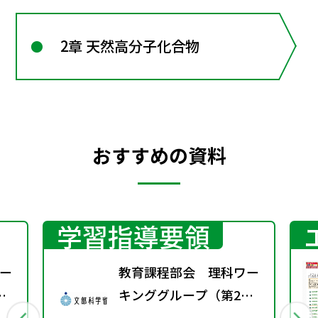
2章 天然高分子化合物
おすすめの資料
学習指導要領
ー
教育課程部会 理科ワー
キンググループ（第2
回） 配付資料