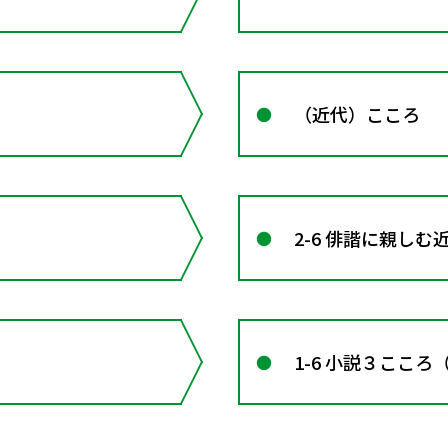
（近代）こころ
2-6 俳諧に親し
1-6 小説３ここ