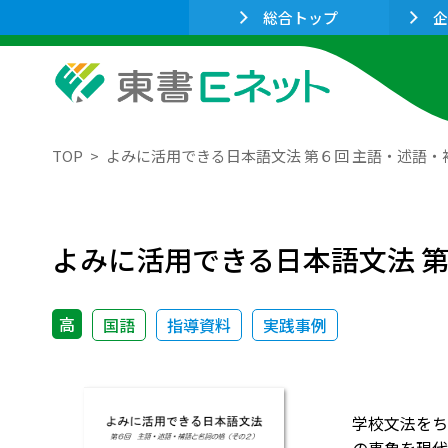
総合トップ
企
TOP
よみに活用できる日本語文法 第６回 主語・述語
よみに活用できる日本語文法 
高
国語
指導資料
実践事例
学校文法をち