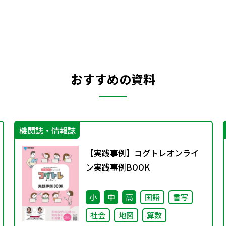
おすすめの資料
機関誌・情報誌
【実践事例】コグトレオンライ
ン実践事例BOOK
小
中
高
国語
書写
社会
地図
算数