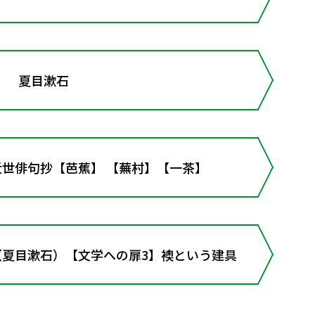
 夏目漱石
む近世俳句抄【芭蕉】 【蕪村】【一茶】
ろ（夏目漱石）【文学への扉3】襖という建具