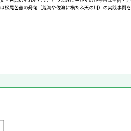
文・古典のそれぞれで、どうよみに生かすのか――今回は主語・
は松尾芭蕉の発句（荒海や佐渡に横たふ天の川）の実践事例を