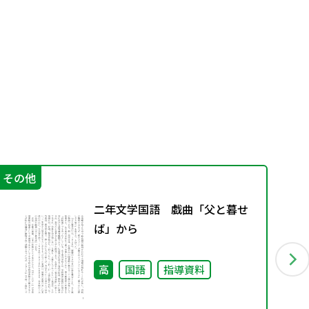
その他
学
二年文学国語 戯曲「父と暮せ
ば」から
高
国語
指導資料