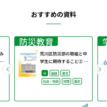
おすすめの資料
防災教育
み
荒川区防災部の取組と中
成
学生に期待すること② ～
取り組み編～
中
国語
書写
社会・地図
地理
歴史