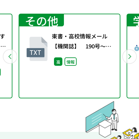
その他
す
東書・高校情報メール
）配
【機関誌】 190号～ス
マホの充電システム～
高
情報