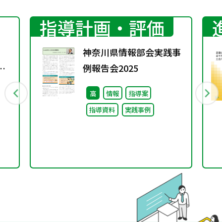
指導計画・評価
神奈川県情報部会実践事
ス
例報告会2025
高
情報
指導案
指導資料
実践事例