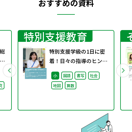
おすすめの資料
特別支援教育
総
特別支援学級の1日に密
間
着！日々の指導のヒント
第
がここに
小
国語
書写
社会
究
地図
算数