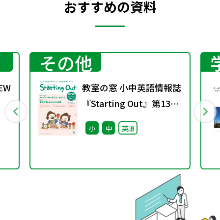
おすすめの資料
その他
EW
教室の窓 小中英語情報誌
『Starting Out』第13号
た
(2025年春号)
小
中
英語
」