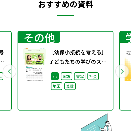
おすすめの資料
その他
号
［幼保小接続を考える］
期
子どもたちの学びのスト
ーリーを紡ぐスタートカ
民
小
国語
書写
社会
リキュラム（後編）
地図
算数