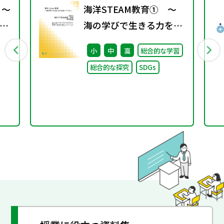
育
 ～
海洋STEAM教育① ～
の
海の学びで生きる力を身
につける～
小
中
高
総合的な学習
総合的な探究
SDGs