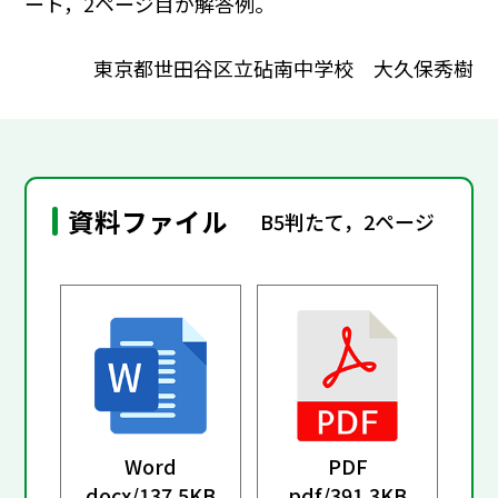
ート，2ページ目が解答例。
東京都世田谷区立砧南中学校 大久保秀樹
資料ファイル
B5判たて，2ページ
Word
PDF
docx/
137.5KB
pdf/
391.3KB