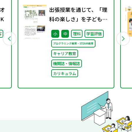
マネジメント
オ
出張授業を通じて、「理
K
科の楽しさ」を子どもた
ちに伝えたい！ （理科の
写
小
中
理科
学習評価
ミカタWeb）
プログラミング教育・STEAM教育
キャリア教育
機関誌・情報誌
カリキュラム