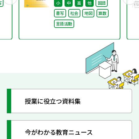
写
小
中
高
他
国語
書写
社会
地図
算数
言語活動
授業に役立つ資料集
今がわかる教育ニュース