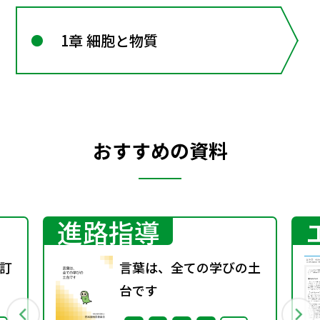
1章 細胞と物質
おすすめの資料
進路指導
訂
言葉は、全ての学びの土
台です