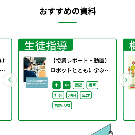
おすすめの資料
生徒指導
け
【授業レポート・動画】
ザ
ロボットとともに学ぶ！
通級指導教室での実践～
小
中
国語
書写
コミュニケーション力と
社会
地図
算数
自己肯定感を育てる～
言語活動