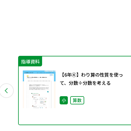
指導資料
の混
【6年④】わり算の性質を使っ
て、分数÷分数を考える
小
算数