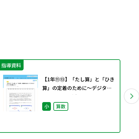
指導資料
指
【1年⑪⑬】「たし算」と「ひき
算」の定着のために～デジタル
コンテンツを活用して～
小
算数