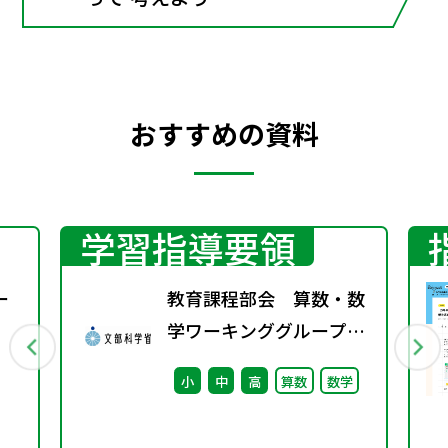
おすすめの資料
学習指導要領
ー
教育課程部会 算数・数
学ワーキンググループ
（第9回） 配付資料
小
中
高
算数
数学