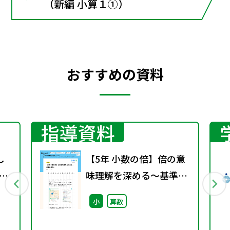
（新編 小算１①）
おすすめの資料
指導資料
し
【5年 小数の倍】倍の意
げ
味理解を深める～基準量
変換～
小
算数