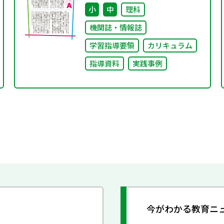
小
中
理科
機関誌・情報誌
学習指導要領
カリキュラム
指導資料
実践事例
今がわかる教育ニ