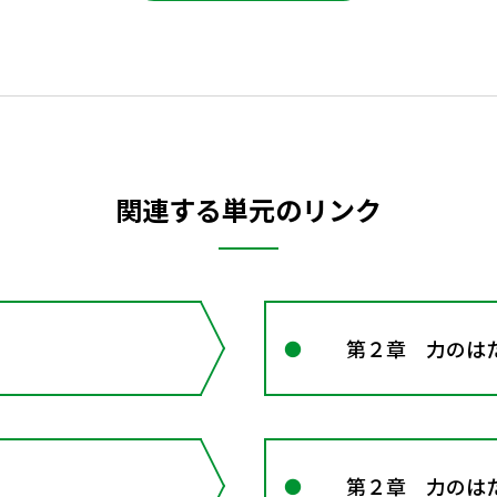
関連する単元のリンク
第２章 力のは
第２章 力のは