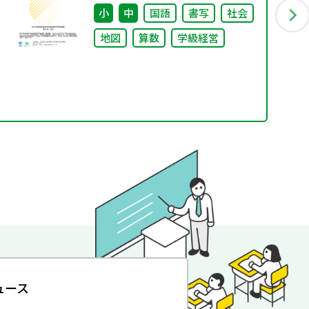
小
中
国語
書写
社会
地図
算数
学級経営
ュース