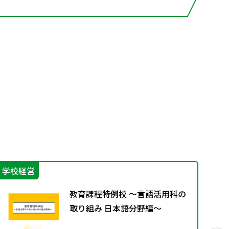
学校経営
学
教育課程特例校 ～言語活用科の
取り組み 日本語分野編～