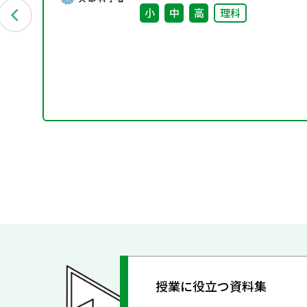
小
中
高
理科
授業に役立つ資料集