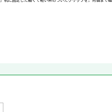
］机に固定した細くて軽い糸のついたクリップを，何個まで磁