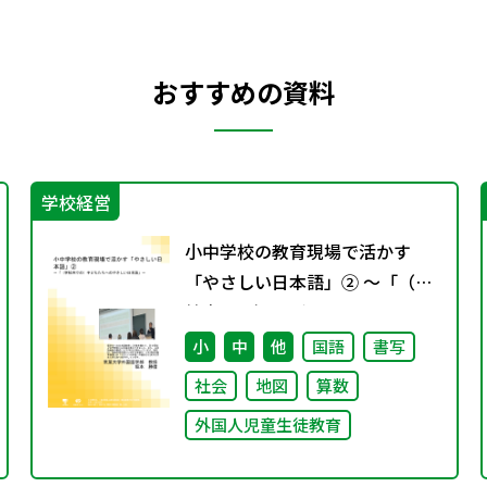
おすすめの資料
学校経営
小中学校の教育現場で活かす
「やさしい日本語」② ～「（学
校内での）子どもたちへのやさ
しい日本語」～
小
中
他
国語
書写
社会
地図
算数
外国人児童生徒教育