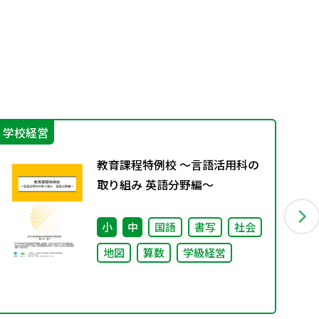
学校経営
学
教育課程特例校 ～言語活用科の
取り組み 英語分野編～
小
中
国語
書写
社会
地図
算数
学級経営