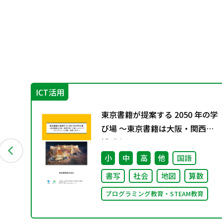
ICT活用
教
東京書籍が提案する 2050 年の学
9月発
び場 ～東京書籍は大阪・関西万
博「大阪ヘルスケア パビリオ
ン」に出展・協賛します～
会
小
中
高
他
国語
書写
社会
地図
算数
プログラミング教育・STEAM教育