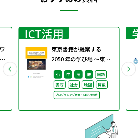
ICT活用
ワ
東京書籍が提案する
13
2050 年の学び場 ～東京
書籍は大阪・関西万博
小
中
高
他
国語
「大阪ヘルスケア パビリ
書写
社会
地図
算数
オン」に出展・協賛しま
プログラミング教育・STEAM教育
す～