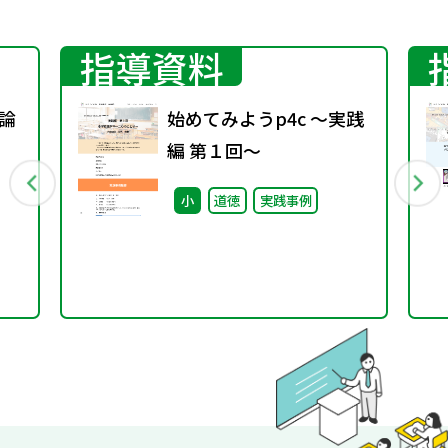
指導資料
理論
始めてみようp4c ～実践
編 第１回～
小
道徳
実践事例