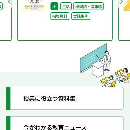
ー報告資料Vol.1
誌
小
生活
機関誌・情報誌
指導資料
実践事例
授業に役立つ資料集
今がわかる教育ニュース