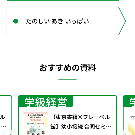
たのしい あき いっぱい
おすすめの資料
学級経営
ル
【東京書籍×フレーベル
ミナ
館】幼小接続 合同セミナ