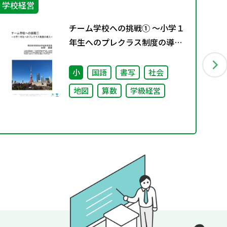
学校経営
学
チーム学校への挑戦① ～小学１
年生へのプレクラス制度の導入
～
小
国語
書写
社会
地図
算数
学級経営