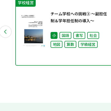
学校経営
教
チーム学校への挑戦③ ～副担任
9月発
制＆学年担任制の導入～
会
小
国語
書写
社会
地図
算数
学級経営