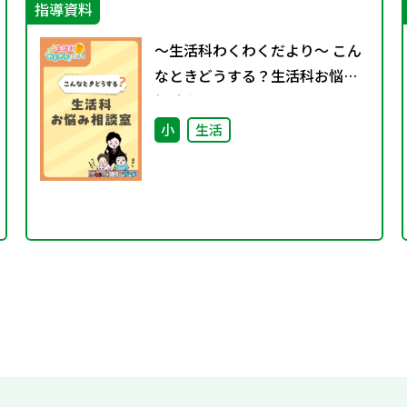
指導資料
～生活科わくわくだより～ こん
なときどうする？生活科お悩み
相談室
小
生活