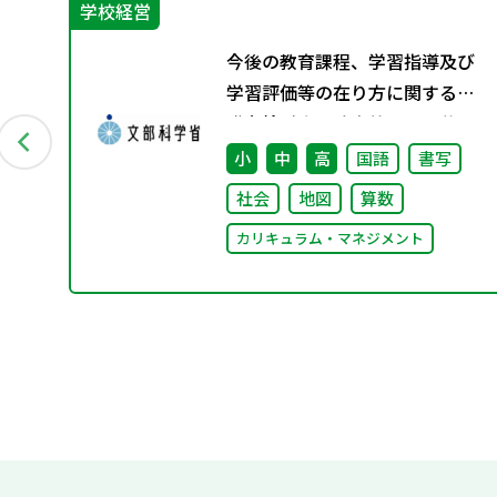
学校経営
今後の教育課程、学習指導及び
学習評価等の在り方に関する有
識者検討会の論点整理を掲載し
ました
小
中
高
国語
書写
社会
地図
算数
カリキュラム・マネジメント