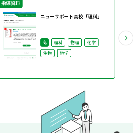
指導資料
学
ニューサポート高校「理科」
高
理科
物理
化学
生物
地学