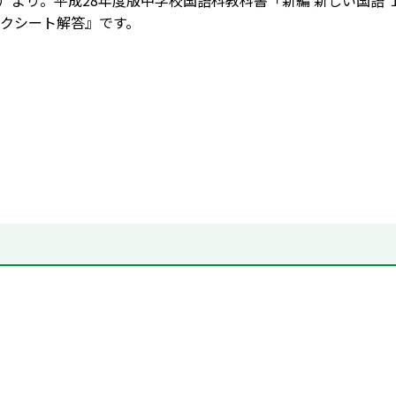
8月）より。平成28年度版中学校国語科教科書「新編 新しい国
クシート解答』です。