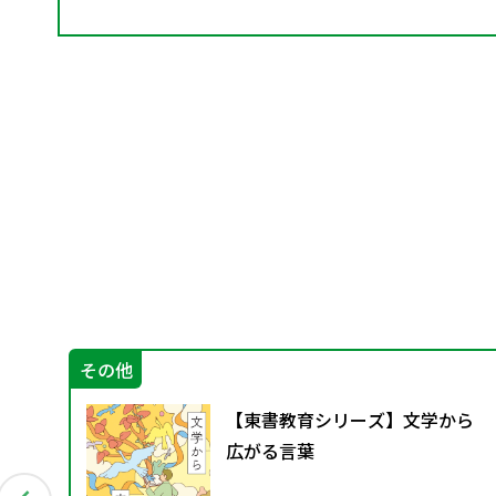
その他
創る
【東書教育シリーズ】文学から
応
広がる言葉
当