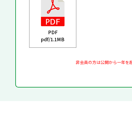
PDF
pdf/
1.1MB
非会員の方は公開から一年を