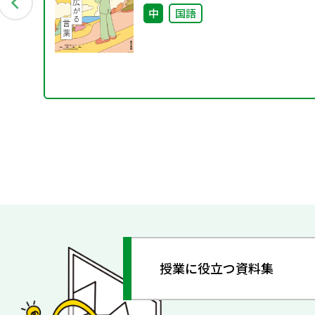
イキ
中
国語
授業に役立つ資料集