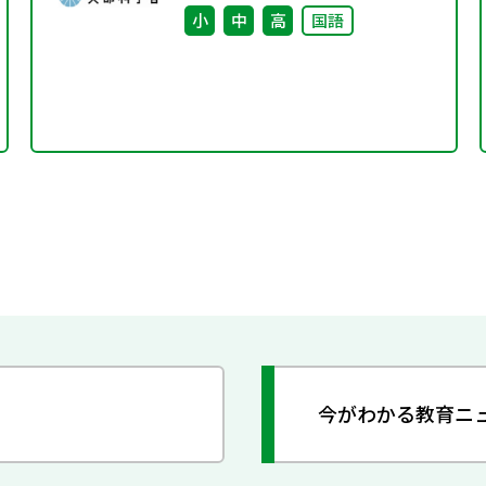
小
中
高
国語
今がわかる教育ニ