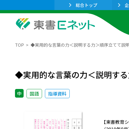
総合トップ
企
TOP
◆実用的な言葉の力＜説明する力＞順序立てて説
◆実用的な言葉の力＜説明する
中
国語
指導資料
【東書教育シ