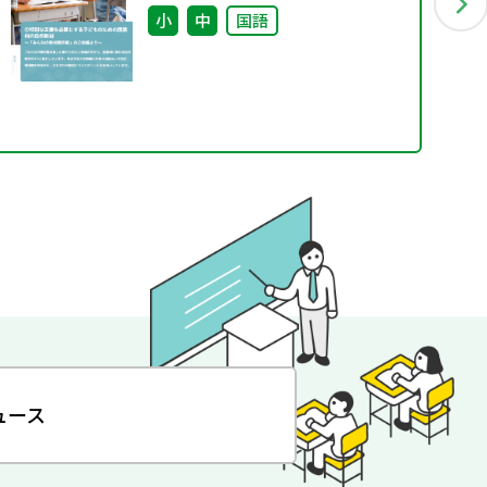
稿より～
小
中
国語
ュース