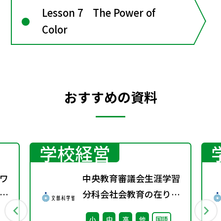
Lesson 7 The Power of
Color
おすすめの資料
学校経営
ワ
中央教育審議会生涯学習
8
分科会社会教育の在り方
に関する特別部会（第1
小
中
高
他
国語