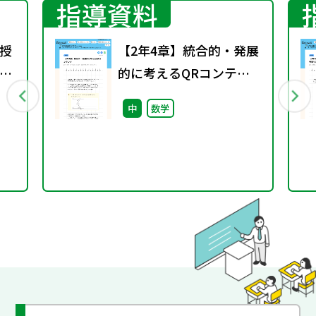
指導資料
授
【2年4章】統合的・発展
お
的に考えるQRコンテン
ツ
中
数学