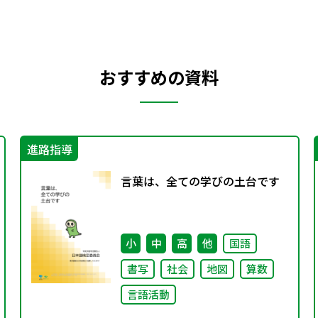
おすすめの資料
進路指導
言葉は、全ての学びの土台です
小
中
高
他
国語
書写
社会
地図
算数
言語活動