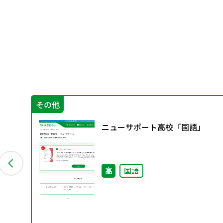
その他
び
ニューサポート高校「国語」
有
し
高
国語