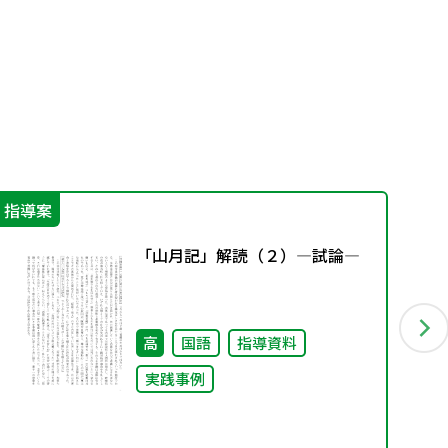
指導案
機
「山月記」解読（２）―試論―
高
国語
指導資料
実践事例