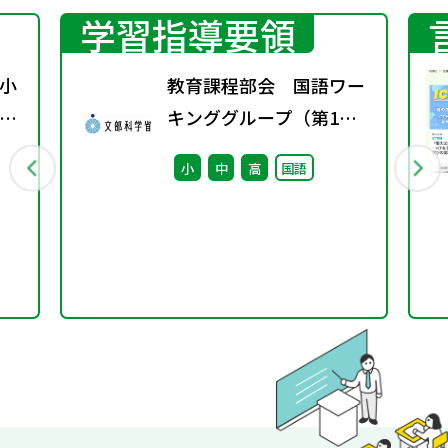
学習指導要領
小
教育課程部会 国語ワー
習
キンググループ（第1
回） 配付資料
小
中
高
国語