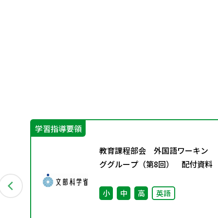
学習指導要領
ン
教育課程部会 外国語ワーキン
資料
ググループ（第8回） 配付資料
小
中
高
英語