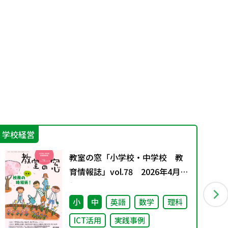
学校経営
学
教室の窓「小学校・中学校 教
育情報誌」vol.78 2026年4月発
行
小
中
英語
数学
理科
ICT活用
実践事例