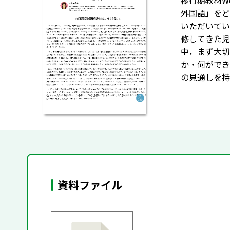
移行期教材We
外国語」をど
いただいてい
修してきた児
中，まず大切
か・何ができ
の見通しを持
資料ファイル