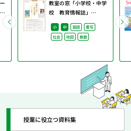
ー
教室の窓「小学校・中学
会
校 教育情報誌」
vol.76 2025年9月発行
小
中
国語
書写
社会
地図
算数
授業に役立つ資料集