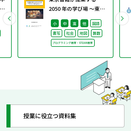
係
2050 年の学び場 ～東京
通
書籍は大阪・関西万博
小
中
高
他
国語
「大阪ヘルスケア パビリ
書写
社会
地図
算数
オン」に出展・協賛しま
プログラミング教育・STEAM教育
す～
授業に役立つ資料集