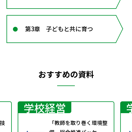
第3章 子どもと共に育つ
おすすめの資料
学校経営
技
「教師を取り巻く環境整
備 総合推進パッケー