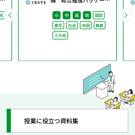
ジ」取りまとめ
術
小
中
高
他
国語
書写
社会
地図
算数
その他
授業に役立つ資料集