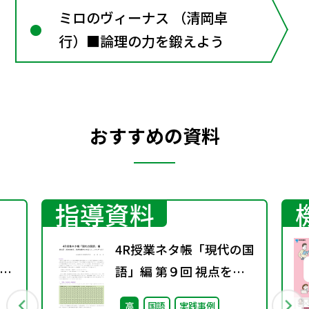
ミロのヴィーナス （清岡卓
行）■論理の力を鍛えよう
おすすめの資料
指導資料
4R授業ネタ帳「現代の国
示
語」編 第９回 視点を変
し
え、発想を豊かにするト
高
国語
実践事例