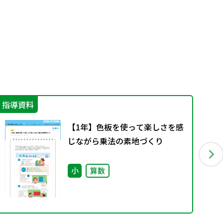
指導資料
指
【1年】色板を使って楽しさを感
じながら乗法の素地づくり
小
算数