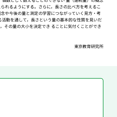
，個数として数えることのできない 量（連続量）の概念
えられるようにする。さらに，長さの比べ方を考えるこ
概念や今後の量と測定の学習につながっていく見方・考
べる活動を通して，長さという量の基本的な性質を見いだ
，その量の大小を決定でき ることに気付くことができ
東京教育研究所