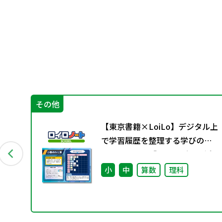
その他
ィ
【東京書籍×LoiLo】デジタル上
特
で学習履歴を整理する学びのポ
ートフォリオ「ロイログ」で活
用できる教科書準拠コンテンツ
数
小
中
算数
理科
の配信を開始しました