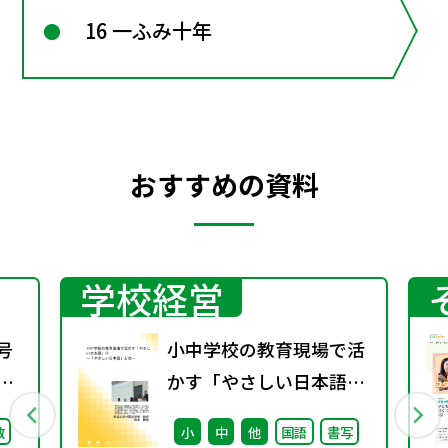
16 一ふみ十年
おすすめの資料
学校経営
号
小中学校の教育現場で活
期
かす「やさしい日本語」
① ～「やさしい日本語」
数
小
中
他
国語
書写
とは～