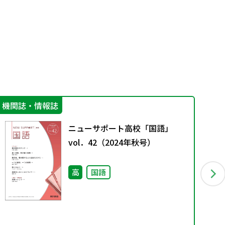
機関誌・情報誌
機
ニューサポート高校「国語」
vol．42（2024年秋号）
高
国語