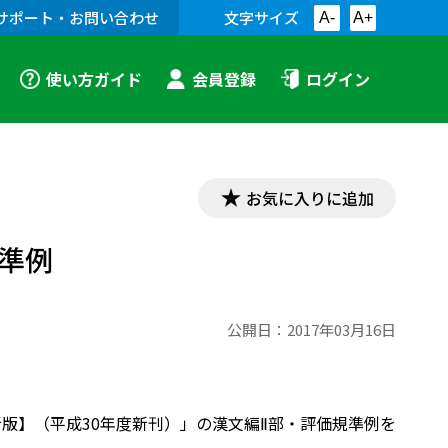
サポート・お問い合わせ
文字サイズ
A-
A+
使い方ガイド
会員登録
ログイン
お気に入りに追加
規準例
公開日：
2017年03月16日
B【新版】（平成30年度新刊）」の漢文編Ⅱ部・評価規準例を