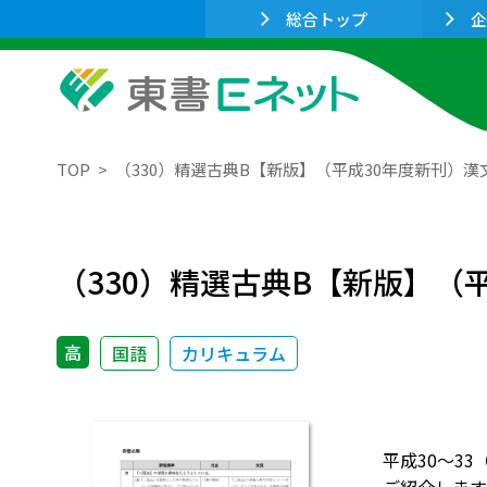
総合トップ
企
TOP
（330）精選古典B【新版】（平成30年度新刊）漢
（330）精選古典B【新版】（
高
国語
カリキュラム
平成30～3