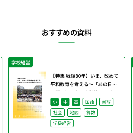
おすすめの資料
学校経営
【特集 戦後80年】いま、改めて
平和教育を考える〜「あの日」
を語り継ぐ本川小学校の子ども
たち〜
小
中
高
国語
書写
社会
地図
算数
学級経営