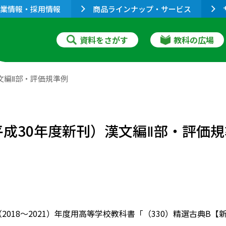
業情報・採用情報
商品ラインナップ・サービス
資料をさがす
教科の広場
文編Ⅱ部・評価規準例
平成30年度新刊）漢文編Ⅱ部・評価
3（2018～2021）年度用高等学校教科書「（330）精選古典