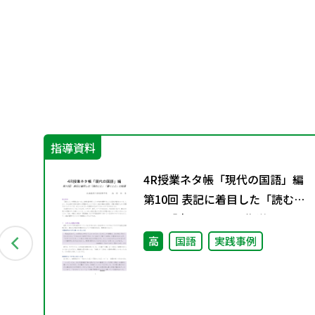
指導資料
っ
4R授業ネタ帳「現代の国語」編
に
第10回 表記に着目した「読むこ
と」「書くこと」の指導
高
国語
実践事例